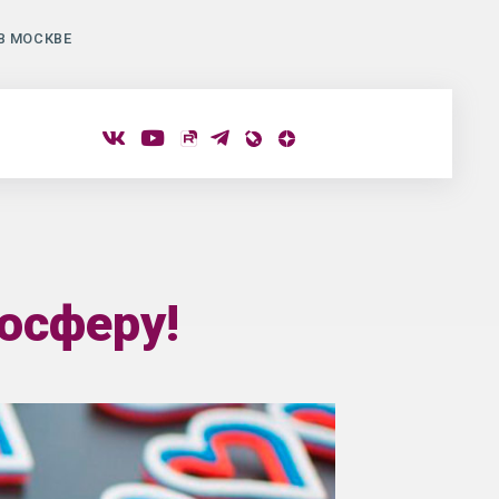
В МОСКВЕ
осферу!