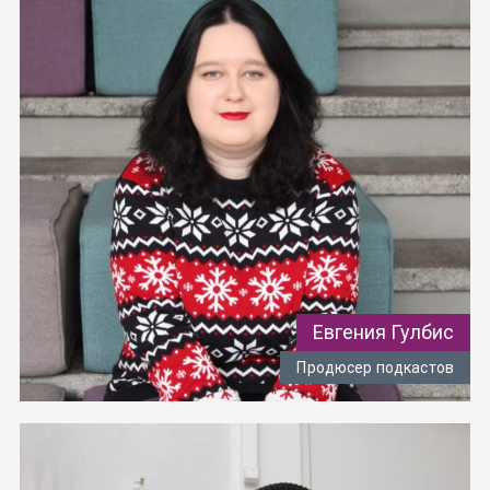
Евгения Гулбис
Продюсер подкастов