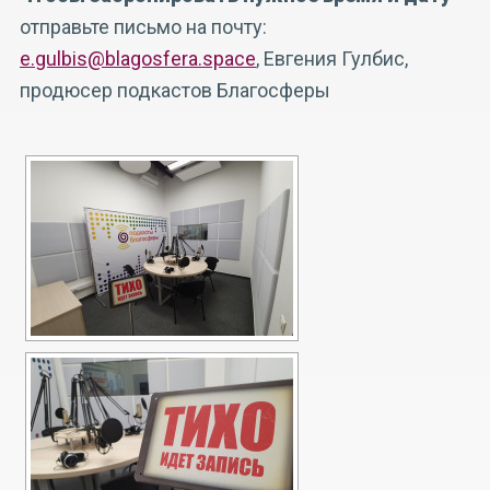
отправьте письмо на почту:
e.gulbis@blagosfera.space
, Евгения Гулбис,
продюсер подкастов Благосферы