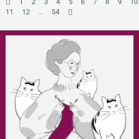
1
2
3
4
5
6
7
8
9
10
11
12
…
54