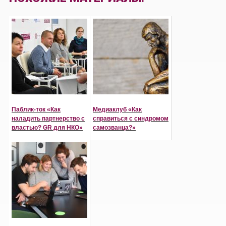
Паблик-ток «Как
Медиаклуб «Как
наладить партнерство с
справиться с синдромом
властью? GR для НКО»
самозванца?»