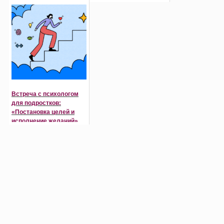
TeensFest
«ЕдимГоворим»
Встреча с психологом
для подростков:
«Постановка целей и
исполнение желаний»