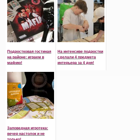
Подростковая гостиная
На интенсиве подростки
на районе: играем в
сделали 4 предмета
мафию!
интерьера за 4 дня!
Заповедная игротека:
вечер настолок и не
только!