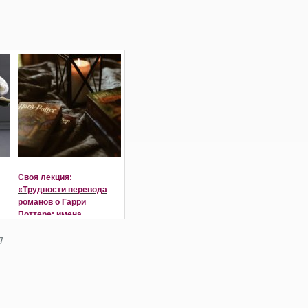
Своя лекция:
«Трудности перевода
романов о Гарри
Поттере: имена,
неологизмы и
неочевидные смыслы»
Я