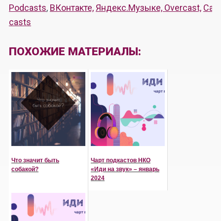
Podcasts
,
ВКонтакте,
Яндекс.Музыке,
Overcast,
Cas
casts
ПОХОЖИЕ МАТЕРИАЛЫ:
Что значит быть
Чарт подкастов НКО
собакой?
«Иди на звук» – январь
2024