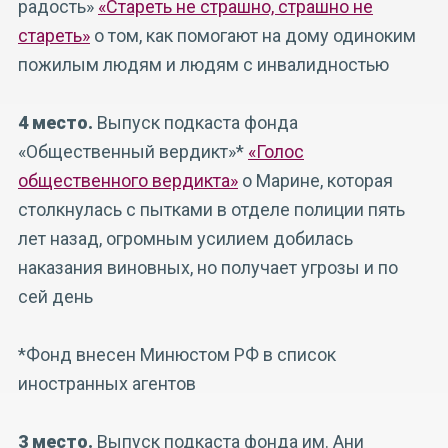
радость»
«Стареть не страшно, страшно не
стареть»
о том, как помогают на дому одиноким
пожилым людям и людям с инвалидностью
4 место.
Выпуск подкаста фонда
«Общественный вердикт»*
«Голос
общественного вердикта»
о Марине, которая
столкнулась с пытками в отделе полиции пять
лет назад, огромным усилием добилась
наказания виновных, но получает угрозы и по
сей день
*Фонд внесен Минюстом РФ в список
иностранных агентов
3 место.
Выпуск подкаста фонда им. Ани