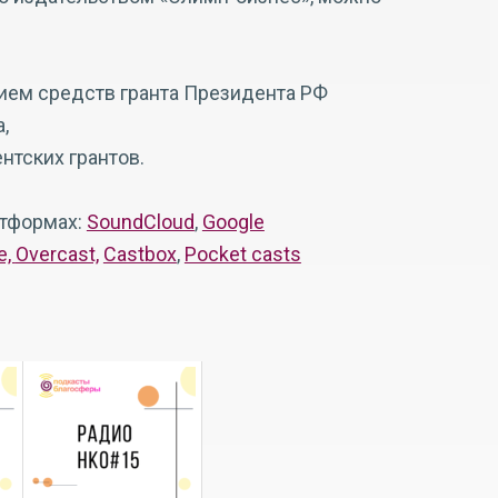
нием средств гранта Президента РФ
,
тских грантов.
атформах:
SoundCloud
,
Google
е,
Overcast,
Castbox
,
Pocket casts