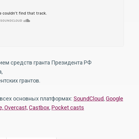
нием средств гранта Президента РФ
,
тских грантов.
 всех основных платформах:
SoundCloud
,
Google
е,
Overcast,
Castbox
,
Pocket casts