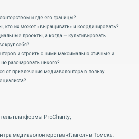
онтерством и где его границы?
ы, кто их может «выращивать» и координировать?
циальные проекты, а когда — культивировать
округ себя?
нтеров и строить с ними максимально этичные и
 не разочаровать никого?
ься от привлечения медиаволонтера в пользу
ециалиста?
итель платформы ProCharity;
ентра медиаволонтерства «Глагол» в Томске.