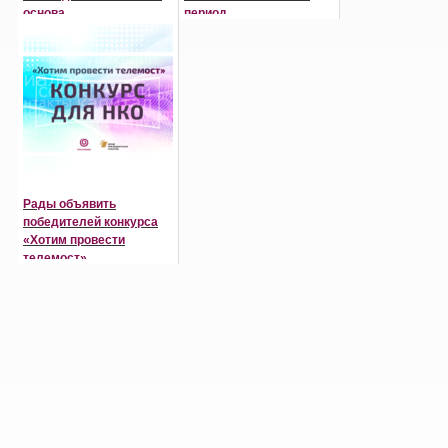
основа
период
саморегулирования»
неопределенности»
Рады объявить
победителей конкурса
«Хотим провести
телемост»