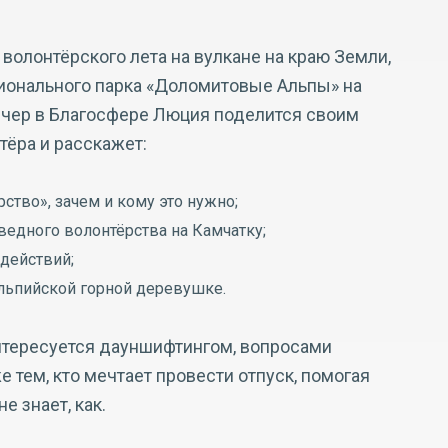
 волонтёрского лета на вулкане на краю Земли,
ционального парка «Доломитовые Альпы» на
вечер в Благосфере Люция поделится своим
ёра и расскажет:
ство», зачем и кому это нужно;
ведного волонтёрства на Камчатку;
действий;
альпийской горной деревушке.
интересуется дауншифтингом, вопросами
е тем, кто мечтает провести отпуск, помогая
е знает, как.