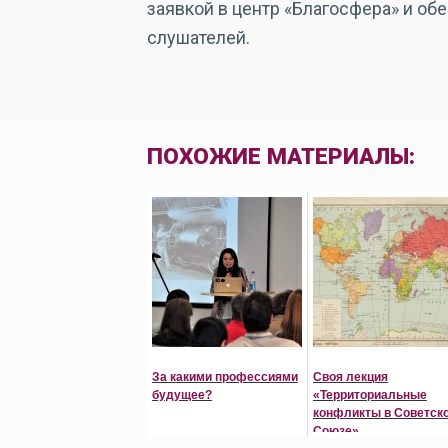
заявкой в центр «Благосфера» и о
слушателей.
ПОХОЖИЕ МАТЕРИАЛЫ:
За какими профессиями
Своя лекция
будущее?
«Территориальные
конфликты в Советск
Союзе»