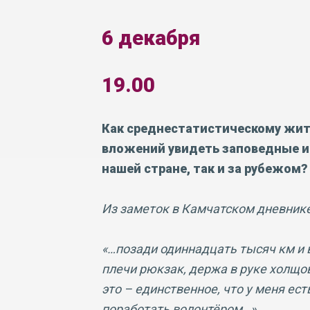
6 декабря
19.00
Как среднестатистическому жит
вложений увидеть заповедные и 
нашей стране, так и за рубежом?
Из заметок в Камчатском дневнике,
«…позади одиннадцать тысяч км и в
плечи рюкзак, держа в руке холщов
это – единственное, что у меня ес
поработать волонтёром…»