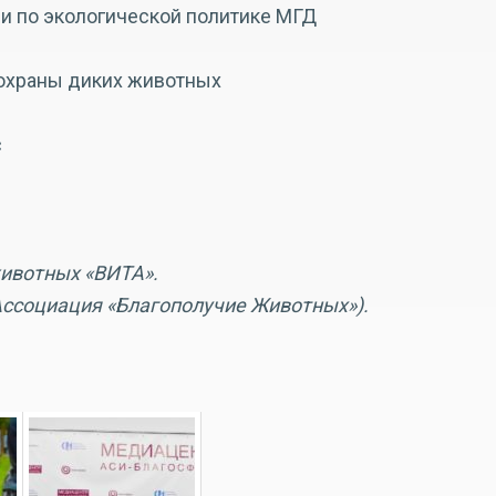
ии по экологической политике МГД
р охраны диких животных
с
животных «ВИТА».
Ассоциация «Благополучие Животных»).