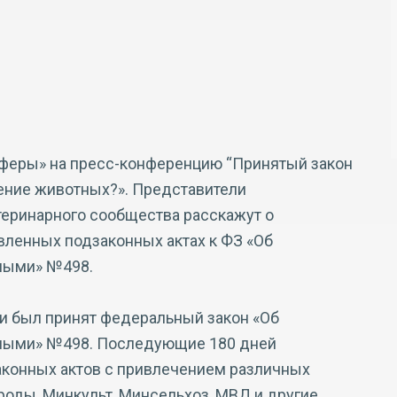
феры» на пресс-конференцию “Принятый закон
ение животных?». Представители
теринарного сообщества расскажут о
ленных подзаконных актах к ФЗ «Об
ными» №498.
ии был принят федеральный закон «Об
тными» №498. Последующие 180 дней
аконных актов с привлечением различных
оды, Минкульт, Минсельхоз, МВД и другие.