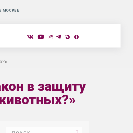
В МОСКВЕ
х?»
кон в защиту
животных?»