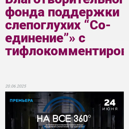
фонда поддержки
слепоглухих “Со-
единение”» с
тифлокомментиров
20.06.2025