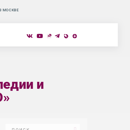
В МОСКВЕ
педии и
О»