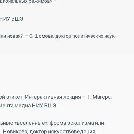
оциональных режимов» –
р НИУ ВШЭ
или новая? – С. Шомова, доктор политических наук,
ой этикет. Интерактивная лекция – Т. Магера,
амента медиа НИУ ВШЭ
льные «вселенные»: форма эскапизма или
. Новикова, доктор искусствоведения,