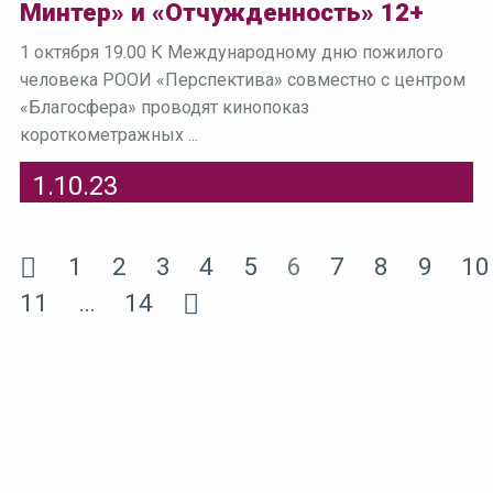
Минтер» и «Отчужденность» 12+
1 октября 19.00 К Международному дню пожилого
человека РООИ «Перспектива» совместно с центром
«Благосфера» проводят кинопоказ
короткометражных ...
1.10.23
1
2
3
4
5
6
7
8
9
10
11
…
14