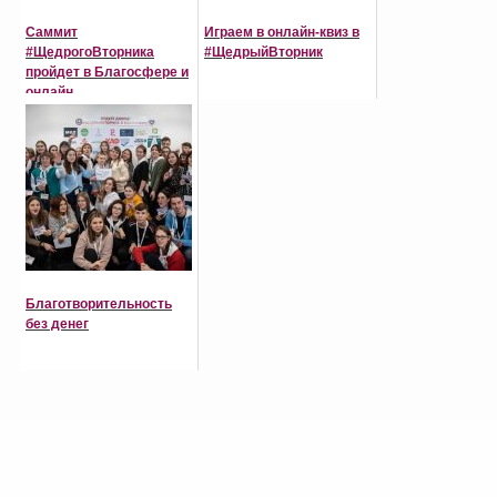
Саммит
Играем в онлайн-квиз в
#ЩедрогоВторника
#ЩедрыйВторник
пройдет в Благосфере и
онлайн
Благотворительность
без денег