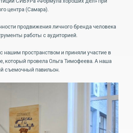
стиций СИБУРа «Формула хороших дел» при
о центра (Самара).
енности продвижения личного бренда человека
трументы работы с аудиторией.
с нашим пространством и приняли участие в
е, который провела Ольга Тимофеева. А наша
ий съемочный павильон.